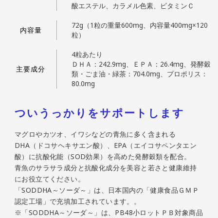
酸エステル、カラメル色素、ビタミンＣ
72g（1粒の重量600mg、内容量400mg×120
内容量
粒）
4粒あたり
ＤＨＡ：242.9mg、ＥＰＡ：26.4mg、発酵穀
主要成分
類・ごま油・緑茶：704.0mg、プロポリス：
80.0mg
ついうっかりをサポートします
マグロやカツオ、イワシなどの青魚に多く含まれる
DHA（ドコサヘキサエン酸）、EPA（エイコサペンタエン
酸）に抗酸化能（SOD効果）を高めた発酵穀類を配合。
青魚のサラサラ成分と抗酸化成分を美容と若さと健康維持
にお役立てください。
「SODDHA～ソーダ～」は、日本国内の「健康食品ＧＭＰ
認定工場」で充填加工されています。。
※「SODDHA～ソーダ～」は、PB48小ロットＰＢ対象商品