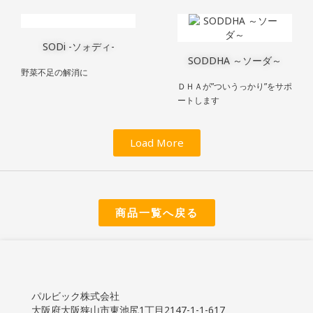
SODi -ソォディ-
SODDHA ～ソーダ～
野菜不足の解消に
ＤＨＡが”ついうっかり”をサポ
ートします
Load More
商品一覧へ戻る
パルビック株式会社
大阪府大阪狭山市東池尻1丁目2147-1-1-617