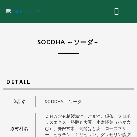
内
容
を
ス
安全へのこだわり
キ
ッ
プ
SODDHA ～ソーダ～
DETAIL
商品名
SODDHA ～ソーダ～
ＤＨＡ含有精製魚油、ごま油、緑茶、プロポ
リスエキス、発酵丸大豆、小麦胚芽（小麦含
原材料名
む）、発酵玄米、発酵はと麦、ローズマリ
ー、ゼラチン、グリセリン、グリセリン脂肪