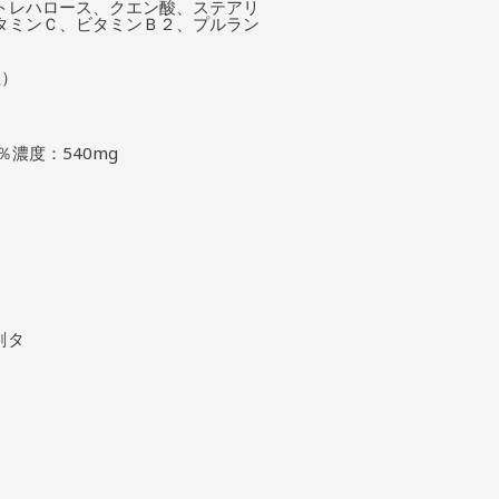
トレハロース、クエン酸、ステアリ
タミンＣ、ビタミンＢ２、プルラン
粒）
％濃度：540mg
剤タ