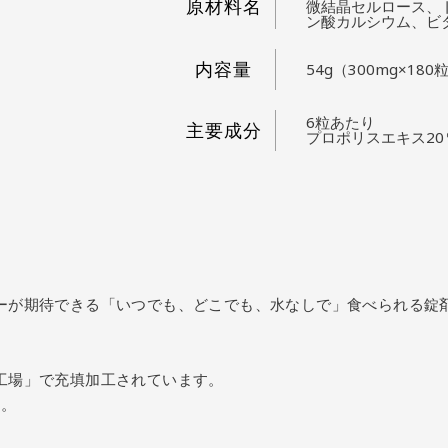
原材料名
微結晶セルロース、
ン酸カルシウム、ビ
内容量
54g（300mg×180
6粒あたり
主要成分
プロポリスエキス20
ーが期待できる「いつでも、どこでも、水なしで」食べられる錠
工場」で充填加工されています。
す。