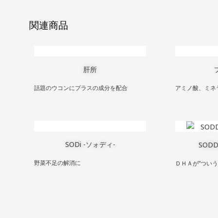
関連商品
肝所
話題のウコンにプラスの成分を配合
アミノ酸、ミネ
SODi -ソォディ-
SOD
野菜不足の解消に
ＤＨＡが”つい