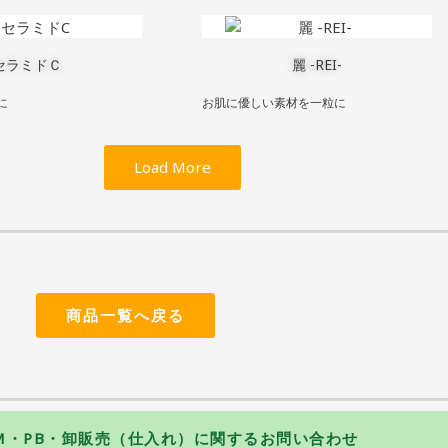
セラミドＣ
麗 -REI-
に
お肌に優しい素材を一粒に
Load More
商品一覧へ戻る
M・PB・卸販売（仕入れ）に関するお問い合わせ