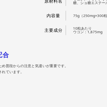
原材料名
糖、ショ糖エステー
内容量
75g（250mg×300
10粒あたり
主要成分
ウコン：1,875mg
配合
ため普段からの注意と気遣いが重要です。
されています。